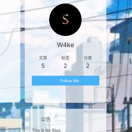
W4ke
文章
标签
分类
5
2
2
Follow Me
公告
This is my Blog